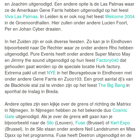
en Joachim uitgenodigd. Een andere optie is de Las Palmas waar
ze de Amerikaan Gene Farris hebben uitgenodigd op het feest
Viva Las Palmas
. In Leiden is er ook nog het feest
Welcome 2004
in de Groenoordhallen. Hier zullen onder andere Lucien Foort,
Per en Johan Cyber draaien.
In het Zuiden zijn er ook diverse feesten. Zo kan je in Eindhoven
bijvoorbeeld naar De Rechter waar ze onder andere Rho hebben
uitgenodigd. Pure Events heeft onder andere Super Marco May
en Jimmy the sound uitgenodigd op hun feest
Factory040
dat
gehouden gaat worden op de speciale locatie Hurk factory.
Extrema pakt uit met
NYE
in het Beursgebouw in Eindhoven met
onder andere Gene Farris en Zuco103. Een groot aantal dj’s van
de Blackhole stal zal te vinden zijn op het feest
The Big Bang
in
sporthal de Inslag in Breda.
Andere opties zijn een kijkje over de grens of richting de Matrixx
in Nijmegen. In Nijmegen hebben ze het bekende duo
Cosmic
Gate
uitgenodigd. Als je over de grens wilt gaan kan je
bijvoorbeeld naar de
Silo
(Leuven),
Fuse
(Brussel) of
Kart Expo
(Brussel). In de Silo staan onder andere Neil Landstrumm en Miss
Djaxx op het programma. Fuse heeft Deetron uitgenodigd en de