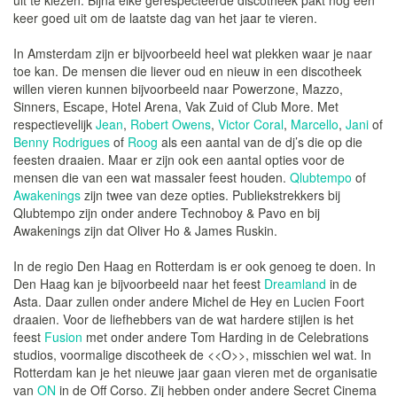
uit te kiezen. Bijna elke gerespecteerde discotheek pakt nog één
keer goed uit om de laatste dag van het jaar te vieren.
In Amsterdam zijn er bijvoorbeeld heel wat plekken waar je naar
toe kan. De mensen die liever oud en nieuw in een discotheek
willen vieren kunnen bijvoorbeeld naar Powerzone, Mazzo,
Sinners, Escape, Hotel Arena, Vak Zuid of Club More. Met
respectievelijk
Jean
,
Robert Owens
,
Victor Coral
,
Marcello
,
Jani
of
Benny Rodrigues
of
Roog
als een aantal van de dj’s die op die
feesten draaien. Maar er zijn ook een aantal opties voor de
mensen die van een wat massaler feest houden.
Qlubtempo
of
Awakenings
zijn twee van deze opties. Publiekstrekkers bij
Qlubtempo zijn onder andere Technoboy & Pavo en bij
Awakenings zijn dat Oliver Ho & James Ruskin.
In de regio Den Haag en Rotterdam is er ook genoeg te doen. In
Den Haag kan je bijvoorbeeld naar het feest
Dreamland
in de
Asta. Daar zullen onder andere Michel de Hey en Lucien Foort
draaien. Voor de liefhebbers van de wat hardere stijlen is het
feest
Fusion
met onder andere Tom Harding in de Celebrations
studios, voormalige discotheek de <<O>>, misschien wel wat. In
Rotterdam kan je het nieuwe jaar gaan vieren met de organisatie
van
ON
in de Off Corso. Zij hebben onder andere Secret Cinema