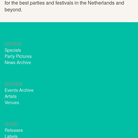
for the best parties and festivals in the Netherlands and
beyond.
REVIEW
Specials
Party Pictures
News Archive
AGENDA
Events Archive
Artists
Venues
MUSIC
Releases
Labels