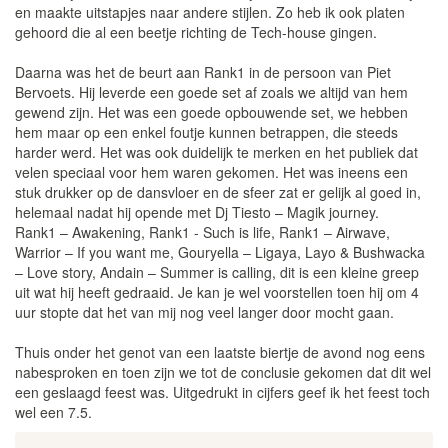
en maakte uitstapjes naar andere stijlen. Zo heb ik ook platen
gehoord die al een beetje richting de Tech-house gingen.
Daarna was het de beurt aan Rank1 in de persoon van Piet
Bervoets. Hij leverde een goede set af zoals we altijd van hem
gewend zijn. Het was een goede opbouwende set, we hebben
hem maar op een enkel foutje kunnen betrappen, die steeds
harder werd. Het was ook duidelijk te merken en het publiek dat
velen speciaal voor hem waren gekomen. Het was ineens een
stuk drukker op de dansvloer en de sfeer zat er gelijk al goed in,
helemaal nadat hij opende met Dj Tiesto – Magik journey.
Rank1 – Awakening, Rank1 - Such is life, Rank1 – Airwave,
Warrior – If you want me, Gouryella – Ligaya, Layo & Bushwacka
– Love story, Andain – Summer is calling, dit is een kleine greep
uit wat hij heeft gedraaid. Je kan je wel voorstellen toen hij om 4
uur stopte dat het van mij nog veel langer door mocht gaan.
Thuis onder het genot van een laatste biertje de avond nog eens
nabesproken en toen zijn we tot de conclusie gekomen dat dit wel
een geslaagd feest was. Uitgedrukt in cijfers geef ik het feest toch
wel een 7.5.