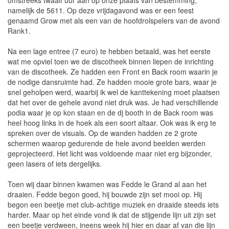
omstreeks twaalf uur aan op onze plaats van bestemming,
namelijk de 5611. Op deze vrijdagavond was er een feest
genaamd Grow met als een van de hoofdrolspelers van de avond
Rank1.
Na een lage entree (7 euro) te hebben betaald, was het eerste
wat me opviel toen we de discotheek binnen liepen de inrichting
van de discotheek. Ze hadden een Front en Back room waarin je
de nodige dansruimte had. Ze hadden mooie grote bars, waar je
snel geholpen werd, waarbij ik wel de kanttekening moet plaatsen
dat het over de gehele avond niet druk was. Je had verschillende
podia waar je op kon staan en de dj booth in de Back room was
heel hoog links in de hoek als een soort altaar. Ook was ik erg te
spreken over de visuals. Op de wanden hadden ze 2 grote
schermen waarop gedurende de hele avond beelden werden
geprojecteerd. Het licht was voldoende maar niet erg bijzonder,
geen lasers of iets dergelijks.
Toen wij daar binnen kwamen was Fedde le Grand al aan het
draaien. Fedde begon goed, hij bouwde zijn set mooi op. Hij
begon een beetje met club-achtige muziek en draaide steeds iets
harder. Maar op het einde vond ik dat de stijgende lijn uit zijn set
een beetje verdween, ineens week hij hier en daar af van die lijn