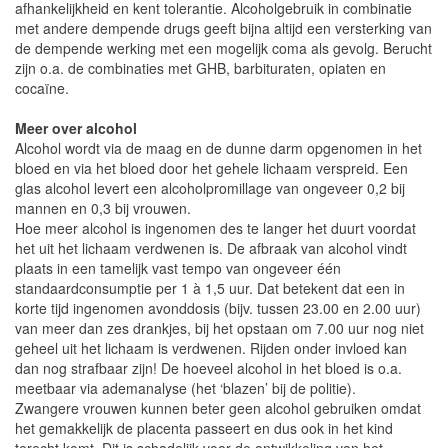
afhankelijkheid en kent tolerantie. Alcoholgebruik in combinatie
met andere dempende drugs geeft bijna altijd een versterking van
de dempende werking met een mogelijk coma als gevolg. Berucht
zijn o.a. de combinaties met GHB, barbituraten, opiaten en
cocaïne.
Meer over alcohol
Alcohol wordt via de maag en de dunne darm opgenomen in het
bloed en via het bloed door het gehele lichaam verspreid. Een
glas alcohol levert een alcoholpromillage van ongeveer 0,2 bij
mannen en 0,3 bij vrouwen.
Hoe meer alcohol is ingenomen des te langer het duurt voordat
het uit het lichaam verdwenen is. De afbraak van alcohol vindt
plaats in een tamelijk vast tempo van ongeveer één
standaardconsumptie per 1 à 1,5 uur. Dat betekent dat een in
korte tijd ingenomen avonddosis (bijv. tussen 23.00 en 2.00 uur)
van meer dan zes drankjes, bij het opstaan om 7.00 uur nog niet
geheel uit het lichaam is verdwenen. Rijden onder invloed kan
dan nog strafbaar zijn! De hoeveel alcohol in het bloed is o.a.
meetbaar via ademanalyse (het ‘blazen’ bij de politie).
Zwangere vrouwen kunnen beter geen alcohol gebruiken omdat
het gemakkelijk de placenta passeert en dus ook in het kind