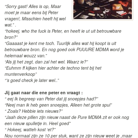
“Sorry gast! Alles is op, Maar
moet je maar eens bij Peter
vragen!, Misschien heeft hij wel
wat.” .
“hokeej, who the fuck is Peter, en heeft ie ut uit betrouwbare
bron?”
“Gaaaast je kent me toch. Tuurlijk alles wat hij koopt is uit
betrouwbare bron. En nog goed ook PUUURE MDMA word je
helemaal wouzz van.”
“Als jij het zegt, dan zal het wel. Waarz ie?”
“Euhmm ff kijken hier achter de techno tent bij het
muntenverkoop”
“’s goed check je later wel..”
Jij gaat naar die ene peter en vraagt :
“ eej Ik begreep van Peter dat jij snoepjes had?”
“Neej man ik heb geen snoepjes, Alleen het grote spul”
“ Zoals? Hebbie iets nieuws?”
“Jaah deze pillen zijn nieuw naast de Pure MDMA zit er ook nog
een nieuw spulletje in. Heel goed”
“ Hokeej, watteh kost ‘et?”
Nou normaal zijn ze 10 per stuk, want ze zijn nieuw weet je ,maar