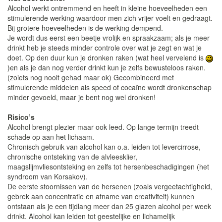
Alcohol werkt ontremmend en heeft in kleine hoeveelheden een
stimulerende werking waardoor men zich vrijer voelt en gedraagt.
Bij grotere hoeveelheden is de werking dempend.
Je wordt dus eerst een beetje vrolijk en spraakzaam; als je meer
drinkt heb je steeds minder controle over wat je zegt en wat je
doet. Op den duur kun je dronken raken (wat heel vervelend is
)en als je dan nog verder drinkt kun je zelfs bewusteloos raken.
(zoiets nog nooit gehad maar ok) Gecombineerd met
stimulerende middelen als speed of cocaïne wordt dronkenschap
minder gevoeld, maar je bent nog wel dronken!
Risico’s
Alcohol brengt plezier maar ook leed. Op lange termijn treedt
schade op aan het lichaam.
Chronisch gebruik van alcohol kan o.a. leiden tot levercirrose,
chronische ontsteking van de alvleesklier,
maagslijmvliesontsteking en zelfs tot hersenbeschadigingen (het
syndroom van Korsakov).
De eerste stoornissen van de hersenen (zoals vergeetachtigheid,
gebrek aan concentratie en afname van creativiteit) kunnen
ontstaan als je een tijdlang meer dan 25 glazen alcohol per week
drinkt. Alcohol kan leiden tot geestelijke en lichamelijk