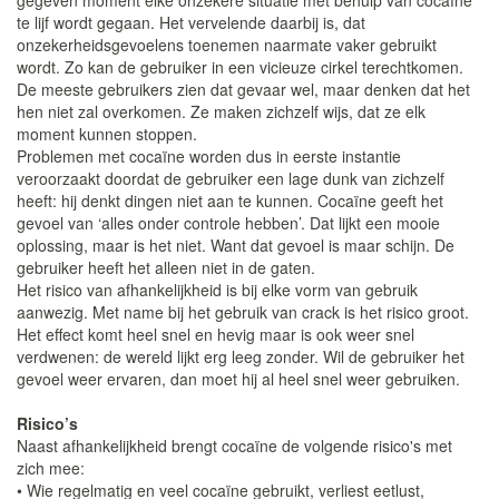
gegeven moment elke onzekere situatie met behulp van cocaïne
te lijf wordt gegaan. Het vervelende daarbij is, dat
onzekerheidsgevoelens toenemen naarmate vaker gebruikt
wordt. Zo kan de gebruiker in een vicieuze cirkel terechtkomen.
De meeste gebruikers zien dat gevaar wel, maar denken dat het
hen niet zal overkomen. Ze maken zichzelf wijs, dat ze elk
moment kunnen stoppen.
Problemen met cocaïne worden dus in eerste instantie
veroorzaakt doordat de gebruiker een lage dunk van zichzelf
heeft: hij denkt dingen niet aan te kunnen. Cocaïne geeft het
gevoel van ‘alles onder controle hebben’. Dat lijkt een mooie
oplossing, maar is het niet. Want dat gevoel is maar schijn. De
gebruiker heeft het alleen niet in de gaten.
Het risico van afhankelijkheid is bij elke vorm van gebruik
aanwezig. Met name bij het gebruik van crack is het risico groot.
Het effect komt heel snel en hevig maar is ook weer snel
verdwenen: de wereld lijkt erg leeg zonder. Wil de gebruiker het
gevoel weer ervaren, dan moet hij al heel snel weer gebruiken.
Risico’s
Naast afhankelijkheid brengt cocaïne de volgende risico's met
zich mee:
• Wie regelmatig en veel cocaïne gebruikt, verliest eetlust,