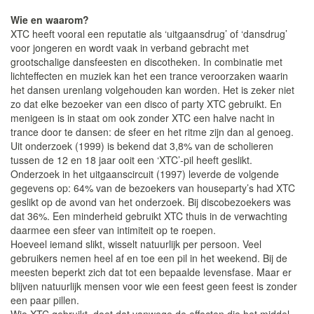
Wie en waarom?
XTC heeft vooral een reputatie als ‘uitgaansdrug’ of ‘dansdrug’
voor jongeren en wordt vaak in verband gebracht met
grootschalige dansfeesten en discotheken. In combinatie met
lichteffecten en muziek kan het een trance veroorzaken waarin
het dansen urenlang volgehouden kan worden. Het is zeker niet
zo dat elke bezoeker van een disco of party XTC gebruikt. En
menigeen is in staat om ook zonder XTC een halve nacht in
trance door te dansen: de sfeer en het ritme zijn dan al genoeg.
Uit onderzoek (1999) is bekend dat 3,8% van de scholieren
tussen de 12 en 18 jaar ooit een ‘XTC’-pil heeft geslikt.
Onderzoek in het uitgaanscircuit (1997) leverde de volgende
gegevens op: 64% van de bezoekers van houseparty’s had XTC
geslikt op de avond van het onderzoek. Bij discobezoekers was
dat 36%. Een minderheid gebruikt XTC thuis in de verwachting
daarmee een sfeer van intimiteit op te roepen.
Hoeveel iemand slikt, wisselt natuurlijk per persoon. Veel
gebruikers nemen heel af en toe een pil in het weekend. Bij de
meesten beperkt zich dat tot een bepaalde levensfase. Maar er
blijven natuurlijk mensen voor wie een feest geen feest is zonder
een paar pillen.