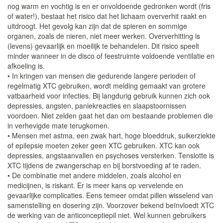
nog warm en vochtig is en er onvoldoende gedronken wordt (fris
of water!), bestaat het risico dat het lichaam oververhit raakt en
uitdroogt. Het gevolg kan zijn dat de spieren en sommige
organen, zoals de nieren, niet meer werken. Oververhitting is
(levens) gevaarlijk en moeilijk te behandelen. Dit risico speelt
minder wanneer in de disco of feestruimte voldoende ventilatie en
afkoeling is.
• In kringen van mensen die gedurende langere perioden of
regelmatig XTC gebruiken, wordt melding gemaakt van grotere
vatbaarheid voor infecties. Bij langdurig gebruik kunnen zich ook
depressies, angsten, paniekreacties en slaapstoornissen
voordoen. Niet zelden gaat het dan om bestaande problemen die
in verhevigde mate terugkomen.
• Mensen met astma, een zwak hart, hoge bloeddruk, suikerziekte
of epilepsie moeten zeker geen XTC gebruiken. XTC kan ook
depressies, angstaanvallen en psychoses versterken. Tenslotte is
XTC tijdens de zwangerschap en bij borstvoeding af te raden.
• De combinatie met andere middelen, zoals alcohol en
medicijnen, is riskant. Er is meer kans op vervelende en
gevaarlijke complicaties. Eens temeer omdat pillen wisselend van
samenstelling en dosering zijn. Voorzover bekend beïnvloedt XTC
de werking van de anticonceptiepil niet. Wel kunnen gebruikers