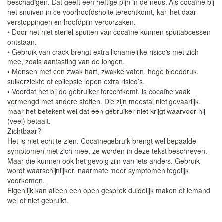
beschadigen. Dat geeft een heftige pijn in de neus. Als cocaïne bij
het snuiven in de voorhoofdsholte terechtkomt, kan het daar
verstoppingen en hoofdpijn veroorzaken.
• Door het niet steriel spuiten van cocaïne kunnen spuitabcessen
ontstaan.
• Gebruik van crack brengt extra lichamelijke risico's met zich
mee, zoals aantasting van de longen.
• Mensen met een zwak hart, zwakke vaten, hoge bloeddruk,
suikerziekte of epilepsie lopen extra risico’s.
• Voordat het bij de gebruiker terechtkomt, is cocaïne vaak
vermengd met andere stoffen. Die zijn meestal niet gevaarlijk,
maar het betekent wel dat een gebruiker niet krijgt waarvoor hij
(veel) betaalt.
Zichtbaar?
Het is niet echt te zien. Cocaïnegebruik brengt wel bepaalde
symptomen met zich mee, ze worden in deze tekst beschreven.
Maar die kunnen ook het gevolg zijn van iets anders. Gebruik
wordt waarschijnlijker, naarmate meer symptomen tegelijk
voorkomen.
Eigenlijk kan alleen een open gesprek duidelijk maken of iemand
wel of niet gebruikt.