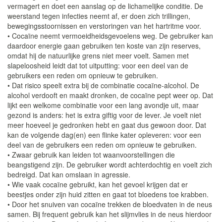
vermagert en doet een aanslag op de lichamelijke conditie. De
weerstand tegen infecties neemt af, er doen zich trillingen,
bewegingsstoornissen en verstoringen van het hartritme voor.
• Cocaïne neemt vermoeidheidsgevoelens weg. De gebruiker kan
daardoor energie gaan gebruiken ten koste van zijn reserves,
omdat hij de natuurlijke grens niet meer voelt. Samen met
slapeloosheid leidt dat tot uitputting: voor een deel van de
gebruikers een reden om opnieuw te gebruiken.
• Dat risico speelt extra bij de combinatie cocaïne-alcohol. De
alcohol verdooft en maakt dronken, de cocaïne pept weer op. Dat
lijkt een welkome combinatie voor een lang avondje uit, maar
gezond is anders: het is extra giftig voor de lever. Je voelt niet
meer hoeveel je gedronken hebt en gaat dus gewoon door. Dat
kan de volgende dag(en) een flinke kater opleveren: voor een
deel van de gebruikers een reden om opnieuw te gebruiken.
• Zwaar gebruik kan leiden tot waanvoorstellingen die
beangstigend zijn. De gebruiker wordt achterdochtig en voelt zich
bedreigd. Dat kan omslaan in agressie.
• Wie vaak cocaïne gebruikt, kan het gevoel krijgen dat er
beestjes onder zijn huid zitten en gaat tot bloedens toe krabben.
• Door het snuiven van cocaïne trekken de bloedvaten in de neus
samen. Bij frequent gebruik kan het slijmvlies in de neus hierdoor