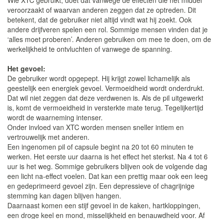
Wie XTC gebruikt, doet dat vanwege de effecten die het middel
veroorzaakt of waarvan anderen zeggen dat ze optreden. Dit
betekent, dat de gebruiker niet altijd vindt wat hij zoekt. Ook
andere drijfveren spelen een rol. Sommige mensen vinden dat je
‘alles moet proberen’. Anderen gebruiken om mee te doen, om de
werkelijkheid te ontvluchten of vanwege de spanning.
Het gevoel:
De gebruiker wordt opgepept. Hij krijgt zowel lichamelijk als
geestelijk een energiek gevoel. Vermoeidheid wordt onderdrukt.
Dat wil niet zeggen dat deze verdwenen is. Als de pil uitgewerkt
is, komt de vermoeidheid in versterkte mate terug. Tegelijkertijd
wordt de waarneming intenser.
Onder invloed van XTC worden mensen sneller intiem en
vertrouwelijk met anderen.
Een ingenomen pil of capsule begint na 20 tot 60 minuten te
werken. Het eerste uur daarna is het effect het sterkst. Na 4 tot 6
uur is het weg. Sommige gebruikers blijven ook de volgende dag
een licht na-effect voelen. Dat kan een prettig maar ook een leeg
en gedeprimeerd gevoel zijn. Een depressieve of chagrijnige
stemming kan dagen blijven hangen.
Daarnaast komen een stijf gevoel in de kaken, hartkloppingen,
een droge keel en mond, misselijkheid en benauwdheid voor. Af