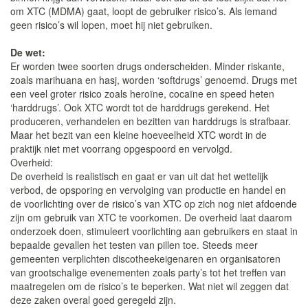
om XTC (MDMA) gaat, loopt de gebruiker risico’s. Als iemand
geen risico’s wil lopen, moet hij niet gebruiken.
De wet:
Er worden twee soorten drugs onderscheiden. Minder riskante,
zoals marihuana en hasj, worden ‘softdrugs’ genoemd. Drugs met
een veel groter risico zoals heroïne, cocaïne en speed heten
‘harddrugs’. Ook XTC wordt tot de harddrugs gerekend. Het
produceren, verhandelen en bezitten van harddrugs is strafbaar.
Maar het bezit van een kleine hoeveelheid XTC wordt in de
praktijk niet met voorrang opgespoord en vervolgd.
Overheid:
De overheid is realistisch en gaat er van uit dat het wettelijk
verbod, de opsporing en vervolging van productie en handel en
de voorlichting over de risico’s van XTC op zich nog niet afdoende
zijn om gebruik van XTC te voorkomen. De overheid laat daarom
onderzoek doen, stimuleert voorlichting aan gebruikers en staat in
bepaalde gevallen het testen van pillen toe. Steeds meer
gemeenten verplichten discotheekeigenaren en organisatoren
van grootschalige evenementen zoals party’s tot het treffen van
maatregelen om de risico’s te beperken. Wat niet wil zeggen dat
deze zaken overal goed geregeld zijn.