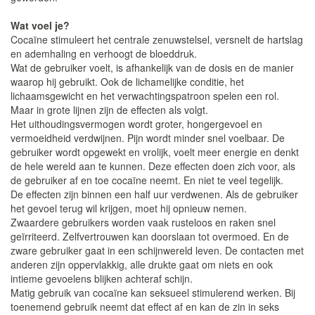
Wat voel je?
Cocaïne stimuleert het centrale zenuwstelsel, versnelt de hartslag
en ademhaling en verhoogt de bloeddruk.
Wat de gebruiker voelt, is afhankelijk van de dosis en de manier
waarop hij gebruikt. Ook de lichamelijke conditie, het
lichaamsgewicht en het verwachtingspatroon spelen een rol.
Maar in grote lijnen zijn de effecten als volgt.
Het uithoudingsvermogen wordt groter, hongergevoel en
vermoeidheid verdwijnen. Pijn wordt minder snel voelbaar. De
gebruiker wordt opgewekt en vrolijk, voelt meer energie en denkt
de hele wereld aan te kunnen. Deze effecten doen zich voor, als
de gebruiker af en toe cocaïne neemt. En niet te veel tegelijk.
De effecten zijn binnen een half uur verdwenen. Als de gebruiker
het gevoel terug wil krijgen, moet hij opnieuw nemen.
Zwaardere gebruikers worden vaak rusteloos en raken snel
geïrriteerd. Zelfvertrouwen kan doorslaan tot overmoed. En de
zware gebruiker gaat in een schijnwereld leven. De contacten met
anderen zijn oppervlakkig, alle drukte gaat om niets en ook
intieme gevoelens blijken achteraf schijn.
Matig gebruik van cocaïne kan seksueel stimulerend werken. Bij
toenemend gebruik neemt dat effect af en kan de zin in seks