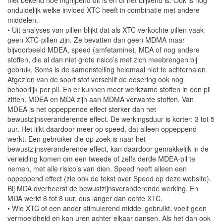
niet bekend hoe ingrijpend dit is en of het blijvend is. Ook is nog
onduidelijk welke invloed XTC heeft in combinatie met andere
middelen.
• Uit analyses van pillen blijkt dat als XTC verkochte pillen vaak
geen XTC-pillen zijn. Ze bevatten dan geen MDMA maar
bijvoorbeeld MDEA, speed (amfetamine), MDA of nog andere
stoffen, die al dan niet grote risico’s met zich meebrengen bij
gebruik. Soms is de samenstelling helemaal niet te achterhalen.
Afgezien van de soort stof verschilt de dosering ook nog
behoorlijk per pil. En er kunnen meer werkzame stoffen in één pil
zitten. MDEA en MDA zijn aan MDMA verwante stoffen. Van
MDEA is het oppeppende effect sterker dan het
bewustzijnsveranderende effect. De werkingsduur is korter: 3 tot 5
uur. Het lijkt daardoor meer op speed, dat alleen oppeppend
werkt. Een gebruiker die op zoek is naar het
bewustzijnsveranderende effect, kan daardoor gemakkelijk in de
verleiding komen om een tweede of zelfs derde MDEA-pil te
nemen, met alle risico’s van dien. Speed heeft alleen een
oppeppend effect (zie ook de tekst over Speed op deze website).
Bij MDA overheerst de bewustzijnsveranderende werking. En
MDA werkt 6 tot 8 uur, dus langer dan echte XTC.
• Wie XTC of een ander stimulerend middel gebruikt, voelt geen
vermoeidheid en kan uren achter elkaar dansen. Als het dan ook