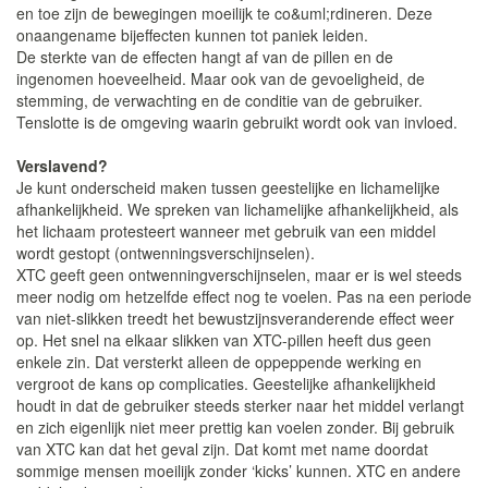
en toe zijn de bewegingen moeilijk te co&uml;rdineren. Deze
onaangename bijeffecten kunnen tot paniek leiden.
De sterkte van de effecten hangt af van de pillen en de
ingenomen hoeveelheid. Maar ook van de gevoeligheid, de
stemming, de verwachting en de conditie van de gebruiker.
Tenslotte is de omgeving waarin gebruikt wordt ook van invloed.
Verslavend?
Je kunt onderscheid maken tussen geestelijke en lichamelijke
afhankelijkheid. We spreken van lichamelijke afhankelijkheid, als
het lichaam protesteert wanneer met gebruik van een middel
wordt gestopt (ontwenningsverschijnselen).
XTC geeft geen ontwenningverschijnselen, maar er is wel steeds
meer nodig om hetzelfde effect nog te voelen. Pas na een periode
van niet-slikken treedt het bewustzijnsveranderende effect weer
op. Het snel na elkaar slikken van XTC-pillen heeft dus geen
enkele zin. Dat versterkt alleen de oppeppende werking en
vergroot de kans op complicaties. Geestelijke afhankelijkheid
houdt in dat de gebruiker steeds sterker naar het middel verlangt
en zich eigenlijk niet meer prettig kan voelen zonder. Bij gebruik
van XTC kan dat het geval zijn. Dat komt met name doordat
sommige mensen moeilijk zonder ‘kicks’ kunnen. XTC en andere