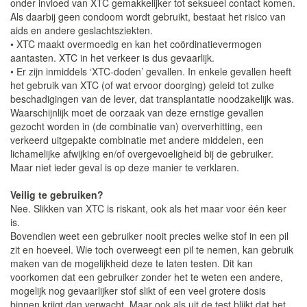
onder invloed van XTC gemakkelijker tot seksueel contact komen.
Als daarbij geen condoom wordt gebruikt, bestaat het risico van
aids en andere geslachtsziekten.
• XTC maakt overmoedig en kan het coördinatievermogen
aantasten. XTC in het verkeer is dus gevaarlijk.
• Er zijn inmiddels ‘XTC-doden’ gevallen. In enkele gevallen heeft
het gebruik van XTC (of wat ervoor doorging) geleid tot zulke
beschadigingen van de lever, dat transplantatie noodzakelijk was.
Waarschijnlijk moet de oorzaak van deze ernstige gevallen
gezocht worden in (de combinatie van) oververhitting, een
verkeerd uitgepakte combinatie met andere middelen, een
lichamelijke afwijking en/of overgevoeligheid bij de gebruiker.
Maar niet ieder geval is op deze manier te verklaren.
Veilig te gebruiken?
Nee. Slikken van XTC is riskant, ook als het maar voor één keer
is.
Bovendien weet een gebruiker nooit precies welke stof in een pil
zit en hoeveel. Wie toch overweegt een pil te nemen, kan gebruik
maken van de mogelijkheid deze te laten testen. Dit kan
voorkomen dat een gebruiker zonder het te weten een andere,
mogelijk nog gevaarlijker stof slikt of een veel grotere dosis
binnen krijgt dan verwacht. Maar ook als uit de test blijkt dat het