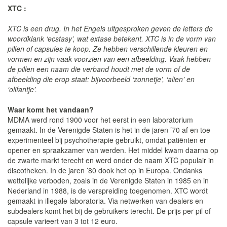
XTC :
XTC is een drug. In het Engels uitgesproken geven de letters de
woordklank ‘ecstasy’, wat extase betekent. XTC is in de vorm van
pillen of capsules te koop. Ze hebben verschillende kleuren en
vormen en zijn vaak voorzien van een afbeelding. Vaak hebben
de pillen een naam die verband houdt met de vorm of de
afbeelding die erop staat: bijvoorbeeld ‘zonnetje’, ‘alien’ en
‘olifantje’.
Waar komt het vandaan?
MDMA werd rond 1900 voor het eerst in een laboratorium
gemaakt. In de Verenigde Staten is het in de jaren ’70 af en toe
experimenteel bij psychotherapie gebruikt, omdat patiënten er
opener en spraakzamer van werden. Het middel kwam daarna op
de zwarte markt terecht en werd onder de naam XTC populair in
discotheken. In de jaren ’80 dook het op in Europa. Ondanks
wettelijke verboden, zoals in de Verenigde Staten in 1985 en in
Nederland in 1988, is de verspreiding toegenomen. XTC wordt
gemaakt in illegale laboratoria. Via netwerken van dealers en
subdealers komt het bij de gebruikers terecht. De prijs per pil of
capsule varieert van 3 tot 12 euro.