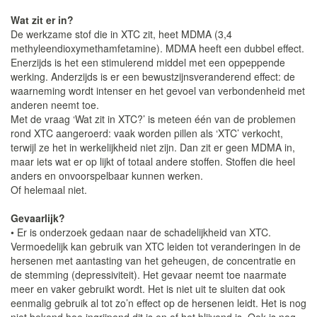
Wat zit er in?
De werkzame stof die in XTC zit, heet MDMA (3,4
methyleendioxymethamfetamine). MDMA heeft een dubbel effect.
Enerzijds is het een stimulerend middel met een oppeppende
werking. Anderzijds is er een bewustzijnsveranderend effect: de
waarneming wordt intenser en het gevoel van verbondenheid met
anderen neemt toe.
Met de vraag ‘Wat zit in XTC?’ is meteen één van de problemen
rond XTC aangeroerd: vaak worden pillen als ‘XTC’ verkocht,
terwijl ze het in werkelijkheid niet zijn. Dan zit er geen MDMA in,
maar iets wat er op lijkt of totaal andere stoffen. Stoffen die heel
anders en onvoorspelbaar kunnen werken.
Of helemaal niet.
Gevaarlijk?
• Er is onderzoek gedaan naar de schadelijkheid van XTC.
Vermoedelijk kan gebruik van XTC leiden tot veranderingen in de
hersenen met aantasting van het geheugen, de concentratie en
de stemming (depressiviteit). Het gevaar neemt toe naarmate
meer en vaker gebruikt wordt. Het is niet uit te sluiten dat ook
eenmalig gebruik al tot zo’n effect op de hersenen leidt. Het is nog