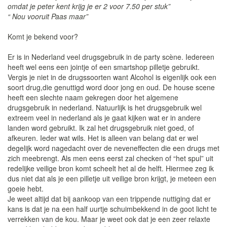
omdat je peter kent krijg je er 2 voor 7.50 per stuk”
“ Nou vooruit Paas maar”
Komt je bekend voor?
Er is in Nederland veel drugsgebruik in de party scène. Iedereen
heeft wel eens een jointje of een smartshop pilletje gebruikt.
Vergis je niet in de drugssoorten want Alcohol is eigenlijk ook een
soort drug,die genuttigd word door jong en oud. De house scene
heeft een slechte naam gekregen door het algemene
drugsgebruik in nederland. Natuurlijk is het drugsgebruik wel
extreem veel in nederland als je gaat kijken wat er in andere
landen word gebruikt. Ik zal het drugsgebruik niet goed, of
afkeuren. Ieder wat wils. Het is alleen van belang dat er wel
degelijk word nagedacht over de neveneffecten die een drugs met
zich meebrengt. Als men eens eerst zal checken of “het spul” uit
redelijke veilige bron komt scheelt het al de helft. Hiermee zeg ik
dus niet dat als je een pilletje uit veilige bron krijgt, je meteen een
goeie hebt.
Je weet altijd dat bij aankoop van een trippende nuttiging dat er
kans is dat je na een half uurtje schuimbekkend in de goot licht te
verrekken van de kou. Maar je weet ook dat je een zeer relaxte