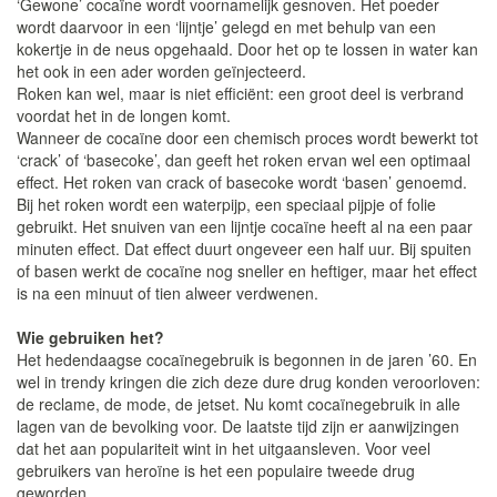
‘Gewone’ cocaïne wordt voornamelijk gesnoven. Het poeder
wordt daarvoor in een ‘lijntje’ gelegd en met behulp van een
kokertje in de neus opgehaald. Door het op te lossen in water kan
het ook in een ader worden geïnjecteerd.
Roken kan wel, maar is niet efficiënt: een groot deel is verbrand
voordat het in de longen komt.
Wanneer de cocaïne door een chemisch proces wordt bewerkt tot
‘crack’ of ‘basecoke’, dan geeft het roken ervan wel een optimaal
effect. Het roken van crack of basecoke wordt ‘basen’ genoemd.
Bij het roken wordt een waterpijp, een speciaal pijpje of folie
gebruikt. Het snuiven van een lijntje cocaïne heeft al na een paar
minuten effect. Dat effect duurt ongeveer een half uur. Bij spuiten
of basen werkt de cocaïne nog sneller en heftiger, maar het effect
is na een minuut of tien alweer verdwenen.
Wie gebruiken het?
Het hedendaagse cocaïnegebruik is begonnen in de jaren ’60. En
wel in trendy kringen die zich deze dure drug konden veroorloven:
de reclame, de mode, de jetset. Nu komt cocaïnegebruik in alle
lagen van de bevolking voor. De laatste tijd zijn er aanwijzingen
dat het aan populariteit wint in het uitgaansleven. Voor veel
gebruikers van heroïne is het een populaire tweede drug
geworden.