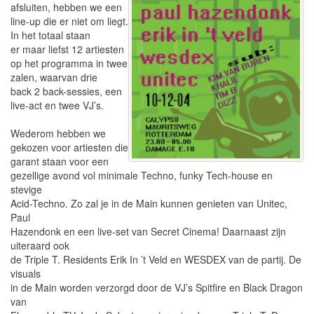
afsluiten, hebben we een
line-up die er niet om liegt.
In het totaal staan
er maar liefst 12 artiesten
op het programma in twee
zalen, waarvan drie
back 2 back-sessies, een
live-act en twee VJ’s.
Wederom hebben we
gekozen voor artiesten die
garant staan voor een
gezellige avond vol minimale Techno, funky Tech-house en
stevige
Acid-Techno. Zo zal je in de Main kunnen genieten van Unitec,
Paul
Hazendonk en een live-set van Secret Cinema! Daarnaast zijn
uiteraard ook
de Triple T. Residents Erik In ’t Veld en WESDEX van de partij. De
visuals
in de Main worden verzorgd door de VJ’s Spitfire en Black Dragon
van