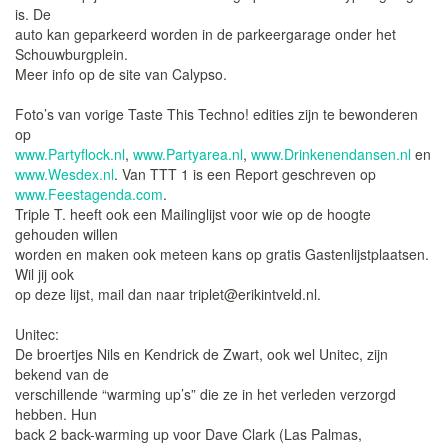
is. De
auto kan geparkeerd worden in de parkeergarage onder het
Schouwburgplein.
Meer info op de site van Calypso.
Foto’s van vorige Taste This Techno! edities zijn te bewonderen
op
www.Partyflock.nl
,
www.Partyarea.nl
,
www.Drinkenendansen.nl
en
www.Wesdex.nl
. Van TTT 1 is een Report geschreven op
www.Feestagenda.com
.
Triple T. heeft ook een Mailinglijst voor wie op de hoogte
gehouden willen
worden en maken ook meteen kans op gratis Gastenlijstplaatsen.
Wil jij ook
op deze lijst, mail dan naar triplet@erikintveld.nl.
Unitec:
De broertjes Nils en Kendrick de Zwart, ook wel Unitec, zijn
bekend van de
verschillende “warming up’s” die ze in het verleden verzorgd
hebben. Hun
back 2 back-warming up voor Dave Clark (Las Palmas,