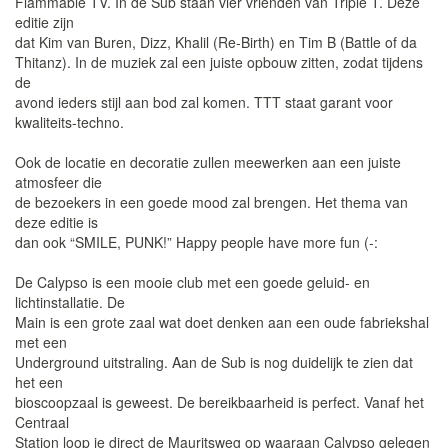
Flammable TV. In de Sub staan vier vrienden van Triple T. Deze
editie zijn
dat Kim van Buren, Dizz, Khalil (Re-Birth) en Tim B (Battle of da
Thitanz). In de muziek zal een juiste opbouw zitten, zodat tijdens
de
avond ieders stijl aan bod zal komen. TTT staat garant voor
kwaliteits-techno.
Ook de locatie en decoratie zullen meewerken aan een juiste
atmosfeer die
de bezoekers in een goede mood zal brengen. Het thema van
deze editie is
dan ook “SMILE, PUNK!” Happy people have more fun (-:
De Calypso is een mooie club met een goede geluid- en
lichtinstallatie. De
Main is een grote zaal wat doet denken aan een oude fabriekshal
met een
Underground uitstraling. Aan de Sub is nog duidelijk te zien dat
het een
bioscoopzaal is geweest. De bereikbaarheid is perfect. Vanaf het
Centraal
Station loop je direct de Mauritsweg op waaraan Calypso gelegen