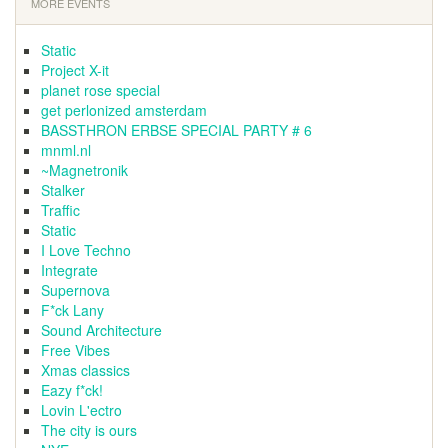
MORE EVENTS
Static
Project X-it
planet rose special
get perlonized amsterdam
BASSTHRON ERBSE SPECIAL PARTY # 6
mnml.nl
~Magnetronik
Stalker
Traffic
Static
I Love Techno
Integrate
Supernova
F*ck Lany
Sound Architecture
Free Vibes
Xmas classics
Eazy f*ck!
Lovin L'ectro
The city is ours