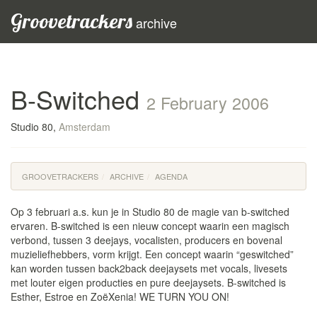
Groovetrackers
archive
B-Switched
2 February 2006
Studio 80,
Amsterdam
GROOVETRACKERS
ARCHIVE
AGENDA
Op 3 februari a.s. kun je in Studio 80 de magie van b-switched
ervaren. B-switched is een nieuw concept waarin een magisch
verbond, tussen 3 deejays, vocalisten, producers en bovenal
muzieliefhebbers, vorm krijgt. Een concept waarin “geswitched”
kan worden tussen back2back deejaysets met vocals, livesets
met louter eigen producties en pure deejaysets. B-switched is
Esther, Estroe en ZoëXenia! WE TURN YOU ON!