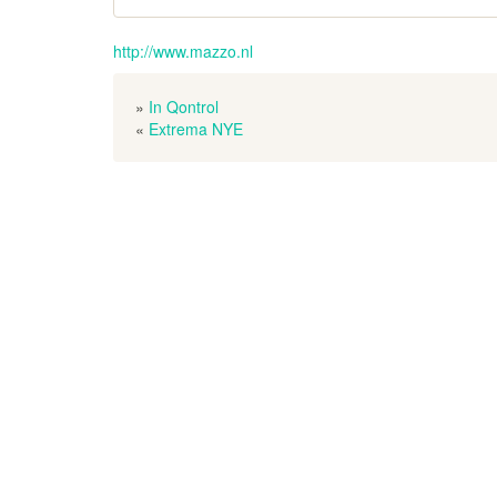
http://www.mazzo.nl
»
In Qontrol
«
Extrema NYE