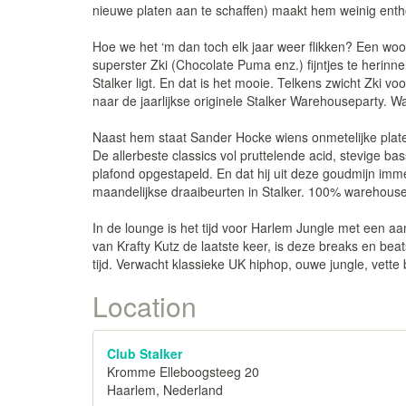
nieuwe platen aan te schaffen) maakt hem weinig enth
Hoe we het ‘m dan toch elk jaar weer flikken? Een woord
superster Zki (Chocolate Puma enz.) fijntjes te herinn
Stalker ligt. En dat is het mooie. Telkens zwicht Zki vo
naar de jaarlijkse originele Stalker Warehouseparty. 
Naast hem staat Sander Hocke wiens onmetelijke platenc
De allerbeste classics vol pruttelende acid, stevige ba
plafond opgestapeld. En dat hij uit deze goudmijn imm
maandelijkse draaibeurten in Stalker. 100% warehouse
In de lounge is het tijd voor Harlem Jungle met een 
van Krafty Kutz de laatste keer, is deze breaks en bea
tijd. Verwacht klassieke UK hiphop, ouwe jungle, vette
Location
Club Stalker
Kromme Elleboogsteeg 20
Haarlem, Nederland