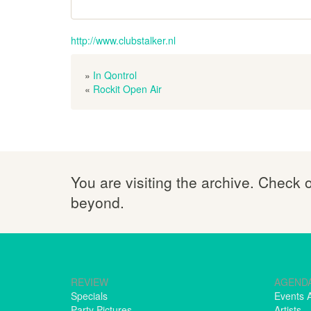
http://www.clubstalker.nl
»
In Qontrol
«
Rockit Open Air
You are visiting the archive. Check 
beyond.
REVIEW
AGEND
Specials
Events 
Party Pictures
Artists