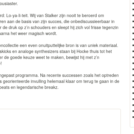
ousiaster.
: Lo-ya-li-teit. Wij van Stalker zijn nooit te beroerd om
eren aan de basis van zijn succes, die onbediscussieerbaar in
or de druk op z’n schouders en sleept hij zich vol frisse tegenzin
Waarna het weer magisch wordt.
ollectie een even onuitputtelijke bron is van uniek materiaal.
sskicks en analoge synthesizers staan bij Hocke thuis tot het
er de goede keuze weet te maken, bewijst hij met z’n
!
aangepast programma. Na recente successen zoals het optreden
ts georienteerde invulling helemaal klaar om terug te gaan in de
 beats en legendarische breakz.