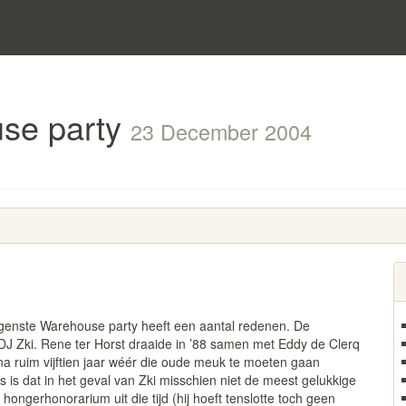
use party
23 December 2004
igenste Warehouse party heeft een aantal redenen. De
rol DJ Zki. Rene ter Horst draaide in ’88 samen met Eddy de Clerq
na ruim vijftien jaar wéér die oude meuk te moeten gaan
s is dat in het geval van Zki misschien niet de meest gelukkige
ngerhonorarium uit die tijd (hij hoeft tenslotte toch geen