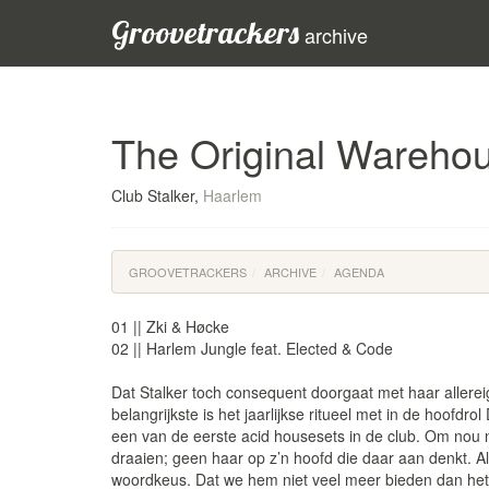
Groovetrackers
archive
The Original Wareho
Club Stalker,
Haarlem
GROOVETRACKERS
ARCHIVE
AGENDA
01 || Zki & Høcke
02 || Harlem Jungle feat. Elected & Code
Dat Stalker toch consequent doorgaat met haar allere
belangrijkste is het jaarlijkse ritueel met in de hoofd
een van de eerste acid housesets in de club. Om nou 
draaien; geen haar op z’n hoofd die daar aan denkt. Al
woordkeus. Dat we hem niet veel meer bieden dan het ho