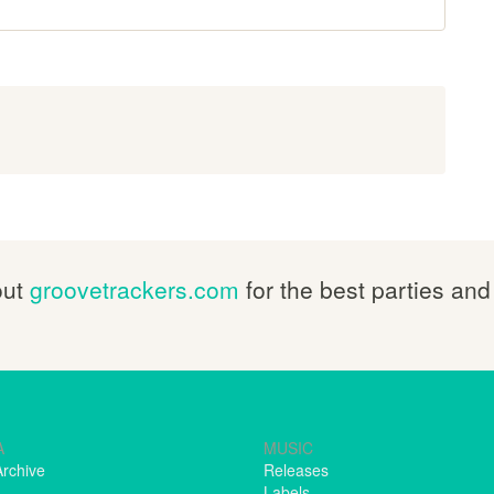
out
groovetrackers.com
for the best parties and
A
MUSIC
Archive
Releases
Labels